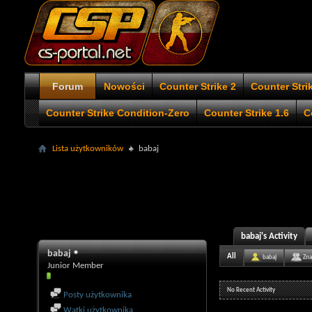
Forum
Nowości
Counter Strike 2
Counter Stri
Counter Strike Condition-Zero
Counter Strike 1.6
C
Lista użytkowników
babaj
babaj's Activity
babaj
All
babaj
Zna
Junior Member
No Recent Activity
Posty użytkownika
Wątki użytkownika