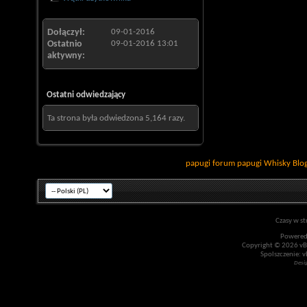
Dołączył
09-01-2016
Ostatnio
09-01-2016
13:01
aktywny
Ostatni odwiedzający
Ta strona była odwiedzona
5,164
razy.
papugi
forum papugi
Whisky
Blo
Czasy w st
Powered
Copyright © 2026 vBul
Spolszczenie: v
Desi