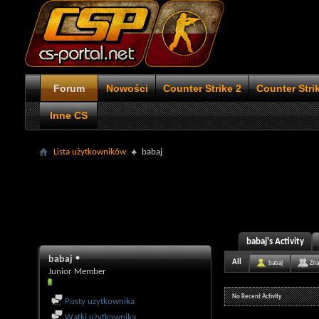
Forum
Nowości
Counter Strike 2
Counter Stri
Inne CS
Lista użytkowników
babaj
babaj's Activity
babaj
All
babaj
Zna
Junior Member
No Recent Activity
Posty użytkownika
Wątki użytkownika