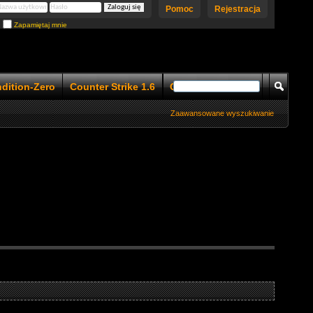
Pomoc
Rejestracja
Zapamiętaj mnie
ndition-Zero
Counter Strike 1.6
Counter Strike 1.5
Zaawansowane wyszukiwanie