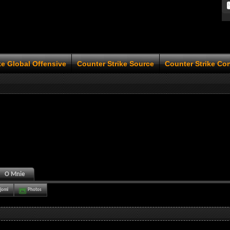
ke Global Offensive
Counter Strike Source
Counter Strike Co
O Mnie
jomi
Photos