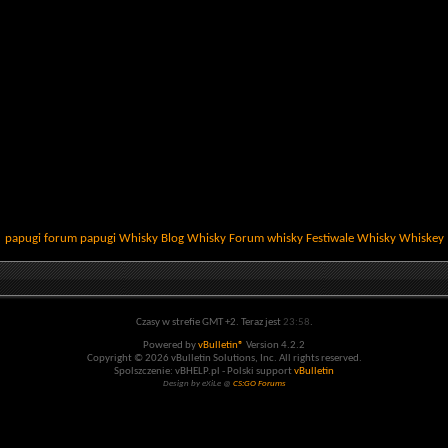
papugi
forum papugi
Whisky
Blog Whisky
Forum whisky
Festiwale Whisky
Whiskey
Czasy w strefie GMT +2. Teraz jest
23:58
.
Powered by
vBulletin®
Version 4.2.2
Copyright © 2026 vBulletin Solutions, Inc. All rights reserved.
Spolszczenie: vBHELP.pl - Polski support
vBulletin
Design by eXiLe @
CS:GO Forums