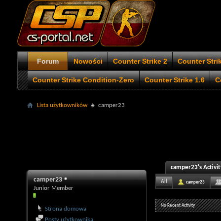
Forum
Nowości
Counter Strike 2
Counter Stri
Counter Strike Condition-Zero
Counter Strike 1.6
C
Lista użytkowników
camper23
camper23's Activit
camper23
All
camper23
Junior Member
No Recent Activity
Strona domowa
Posty użytkownika