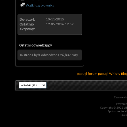
Wątki użytkownika
Dołączył
10-11-2015
Ostatnio
19-05-2016
12:52
aktywny
Ostatni odwiedzający
Ta strona była odwiedzona
26,837
razy.
papugi
forum papugi
Whisky
Blo
Czasy w st
Powered
Copyright © 2026 vBul
Spolszczenie: v
Desi