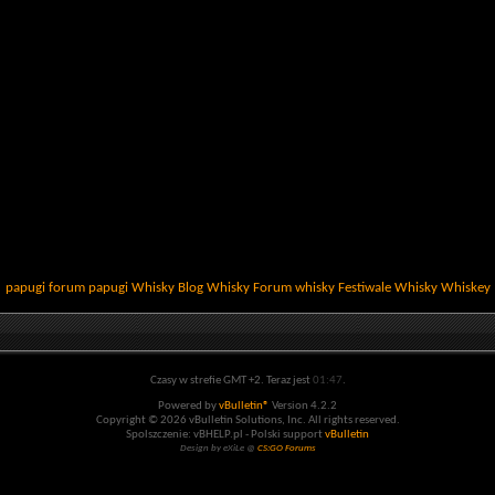
papugi
forum papugi
Whisky
Blog Whisky
Forum whisky
Festiwale Whisky
Whiskey
Czasy w strefie GMT +2. Teraz jest
01:47
.
Powered by
vBulletin®
Version 4.2.2
Copyright © 2026 vBulletin Solutions, Inc. All rights reserved.
Spolszczenie: vBHELP.pl - Polski support
vBulletin
Design by eXiLe @
CS:GO Forums