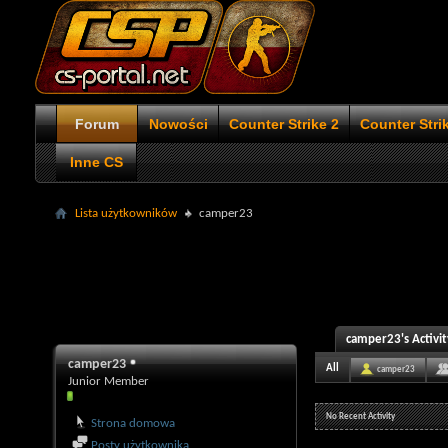
Forum
Nowości
Counter Strike 2
Counter Stri
Inne CS
Lista użytkowników
camper23
camper23's Activit
camper23
All
camper23
Junior Member
No Recent Activity
Strona domowa
Posty użytkownika