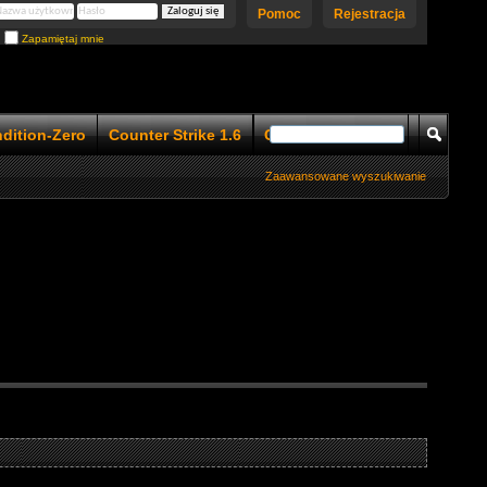
Pomoc
Rejestracja
Zapamiętaj mnie
ndition-Zero
Counter Strike 1.6
Counter Strike 1.5
Zaawansowane wyszukiwanie