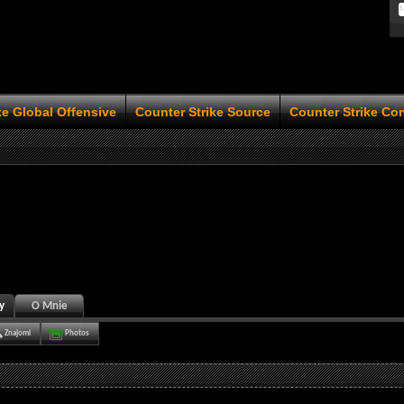
ke Global Offensive
Counter Strike Source
Counter Strike Co
y
O Mnie
Znajomi
Photos