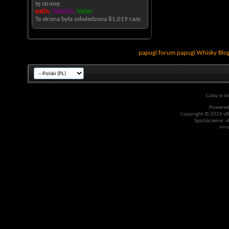
tę stronę:
ex0n
,
Galardo
,
Vader
Ta strona była odwiedzona
81,019
razy.
papugi
forum papugi
Whisky
Blo
Czasy w st
Powered
Copyright © 2026 vBul
Spolszczenie: v
Desi