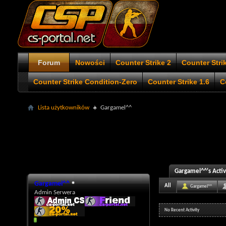
Forum
Nowości
Counter Strike 2
Counter Stri
Counter Strike Condition-Zero
Counter Strike 1.6
C
Lista użytkowników
Gargamel^^
Gargamel^^'s Activ
Gargamel^^
All
Gargamel^^
Admin Serwera
No Recent Activity