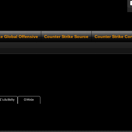
ke Global Offensive
Counter Strike Source
Counter Strike Co
's Activity
O Mnie