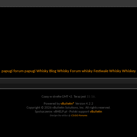
papugi
forum papugi
Whisky
Blog Whisky
Forum whisky
Festiwale Whisky
Whiskey
Czasy w strefie GMT +2. Teraz jest
15:16
.
Powered by
vBulletin®
Version 4.2.2
Copyright © 2026 vBulletin Solutions, Inc. All rights reserved.
Spolszczenie: vBHELP.pl - Polski support
vBulletin
Design by eXiLe @
CS:GO Forums