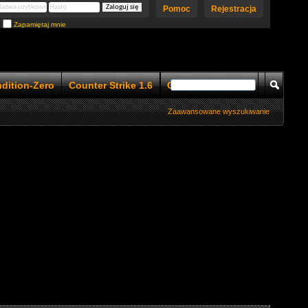
Pomoc
Rejestracja
Zapamiętaj mnie
ndition-Zero
Counter Strike 1.6
Counter Strike 1.5
Zaawansowane wyszukiwanie