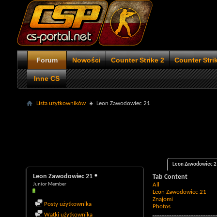
Forum
Nowości
Counter Strike 2
Counter Stri
Inne CS
Lista użytkowników
Leon Zawodowiec 21
Leon Zawodowiec 21
Leon Zawodowiec 21
Tab Content
Junior Member
All
Leon Zawodowiec 21
Znajomi
Posty użytkownika
Photos
Wątki użytkownika