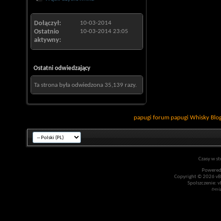
Dołączył
10-03-2014
Ostatnio
10-03-2014
23:05
aktywny
Ostatni odwiedzający
Ta strona była odwiedzona
35,139
razy.
papugi
forum papugi
Whisky
Blo
Czasy w st
Powered
Copyright © 2026 vBul
Spolszczenie: v
Desi