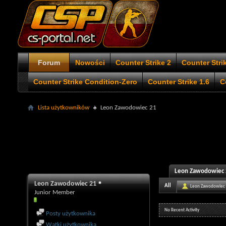
Forum
Nowości
Counter Strike 2
Counter Stri
Counter Strike Condition-Zero
Counter Strike 1.6
C
Lista użytkowników
Leon Zawodowiec 21
Leon Zawodowiec 2
Leon Zawodowiec 21
All
Leon Zawodowiec
Junior Member
No Recent Activity
Posty użytkownika
Wątki użytkownika