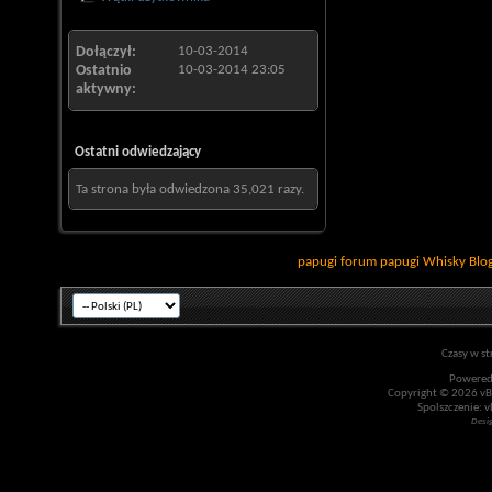
Dołączył
10-03-2014
Ostatnio
10-03-2014
23:05
aktywny
Ostatni odwiedzający
Ta strona była odwiedzona
35,021
razy.
papugi
forum papugi
Whisky
Blo
Czasy w st
Powered
Copyright © 2026 vBul
Spolszczenie: v
Desi