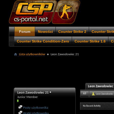
Forum
Nowości
Counter Strike 2
Counter Stri
Counter Strike Condition-Zero
Counter Strike 1.6
C
Lista użytkowników
Leon Zawodowiec 21
Leon Zawodowiec 2
Leon Zawodowiec 21
All
Leon Zawodowiec
Junior Member
No Recent Activity
Posty użytkownika
Wątki użytkownika