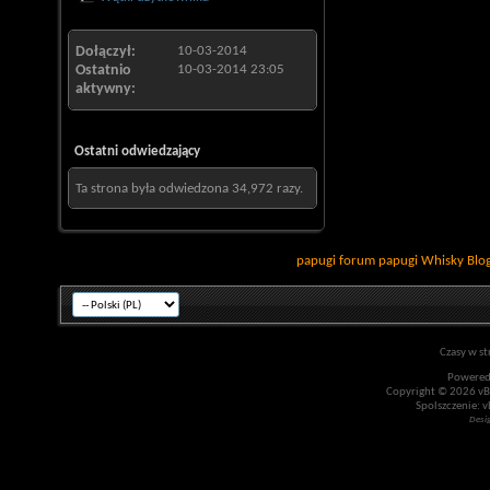
Dołączył
10-03-2014
Ostatnio
10-03-2014
23:05
aktywny
Ostatni odwiedzający
Ta strona była odwiedzona
34,972
razy.
papugi
forum papugi
Whisky
Blo
Czasy w st
Powered
Copyright © 2026 vBul
Spolszczenie: v
Desi