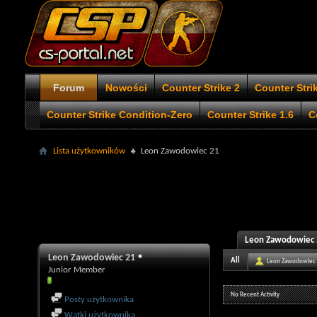
Forum
Nowości
Counter Strike 2
Counter Stri
Counter Strike Condition-Zero
Counter Strike 1.6
C
Lista użytkowników
Leon Zawodowiec 21
Leon Zawodowiec 2
Leon Zawodowiec 21
All
Leon Zawodowiec
Junior Member
No Recent Activity
Posty użytkownika
Wątki użytkownika