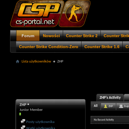
Forum
Nowości
Counter Strike 2
Counter Stri
Counter Strike Condition-Zero
Counter Strike 1.6
C
Lista użytkowników
ZHP
ZHP's Activity
ZHP
All
ZHP
Znaj
Junior Member
No Recent Activity
Posty użytkownika
Wątki użytkownika