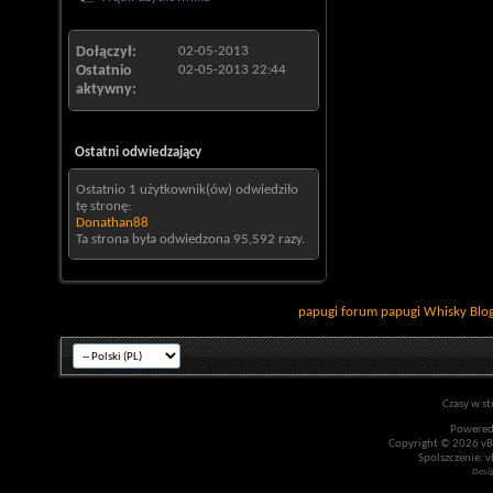
Dołączył
02-05-2013
Ostatnio
02-05-2013
22:44
aktywny
Ostatni odwiedzający
Ostatnio 1 użytkownik(ów) odwiedziło
tę stronę:
Donathan88
Ta strona była odwiedzona
95,592
razy.
papugi
forum papugi
Whisky
Blo
Czasy w st
Powered
Copyright © 2026 vBul
Spolszczenie: v
Desi