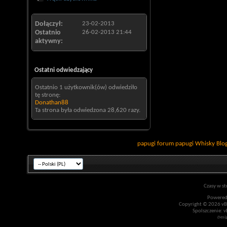
Dołączył
23-02-2013
Ostatnio
26-02-2013
21:44
aktywny
Ostatni odwiedzający
Ostatnio 1 użytkownik(ów) odwiedziło
tę stronę:
Donathan88
Ta strona była odwiedzona
28,620
razy.
papugi
forum papugi
Whisky
Blo
Czasy w st
Powered
Copyright © 2026 vBul
Spolszczenie: v
Desi