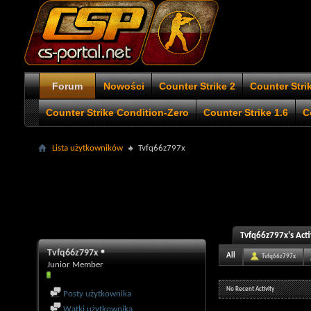
Forum
Nowości
Counter Strike 2
Counter Stri
Counter Strike Condition-Zero
Counter Strike 1.6
C
Lista użytkowników
Tvfq66z797x
Tvfq66z797x's Acti
Tvfq66z797x
All
Tvfq66z797x
Junior Member
No Recent Activity
Posty użytkownika
Wątki użytkownika