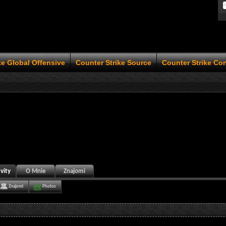
ke Global Offensive
Counter Strike Source
Counter Strike Co
vity
O Mnie
Znajomi
Znajomi
Photos