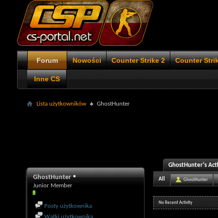
Forum
Nowości
Counter Strike 2
Counter Stri
Inne CS
Lista użytkowników
GhostHunter
GhostHunter's Acti
GhostHunter
All
GhostHunter
Junior Member
No Recent Activity
Posty użytkownika
Wątki użytkownika