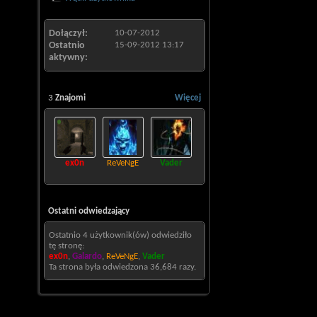
Dołączył
10-07-2012
Ostatnio
15-09-2012
13:17
aktywny
3
Znajomi
Więcej
ex0n
ReVeNgE
Vader
Ostatni odwiedzający
Ostatnio 4 użytkownik(ów) odwiedziło
tę stronę:
ex0n
,
Galardo
,
ReVeNgE
,
Vader
Ta strona była odwiedzona
36,684
razy.