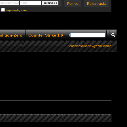
Pomoc
Rejestracja
Zapamiętaj mnie
ndition-Zero
Counter Strike 1.6
Counter Strike 1.5
Zaawansowane wyszukiwanie