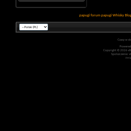
papugi
forum papugi
Whisky
Blo
Czasy w st
Powered
Copyright © 2026 vBul
Spolszczenie: v
Desi