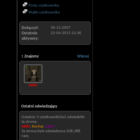
Posty użytkownika
Wątki użytkownika
Dołączył
30-12-2007
Ostatnio
22-04-2013
22:36
aktywny
1
Znajomy
Więcej
ex0n
Ostatni odwiedzający
Ostatnio 3 użytkownik(ów) odwiedziło
tę stronę:
ex0n
,
Kuchar
,
LazLo
Ta strona była odwiedzona
208,388
razy.