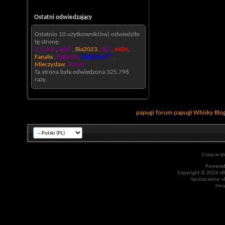
Ostatni odwiedzający
Ostatnio 10 użytkownik(ów) odwiedziło
tę stronę:
A.C.A.B.
,
add!.
,
Bia2023
,
diLL
,
ex0n
,
Fanatic
,
Galardo
,
Gargamel^^
,
Mieczysław
,
Street
Ta strona była odwiedzona
325,796
razy.
papugi
forum papugi
Whisky
Blo
Czasy w st
Powered
Copyright © 2026 vBul
Spolszczenie: v
Desi