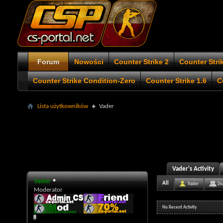
Forum
Nowości
Counter Strike 2
Counter Stri
Counter Strike Condition-Zero
Counter Strike 1.6
C
Lista użytkowników
Vader
Vader's Activity
Vader
All
Vader
Zn
Moderator
No Recent Activity