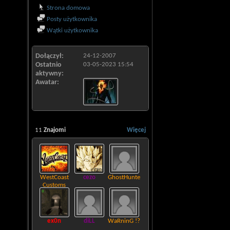
Strona domowa
Posty użytkownika
Wątki użytkownika
Dołączył
24-12-2007
Ostatnio
03-05-2023
15:54
aktywny
Awatar
11
Znajomi
Więcej
WestCoast
cezo
GhostHunter
Customs
ex0n
diLL
WaRninG !?