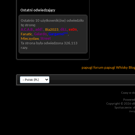
Ostatni odwiedzający
Ostatnio 10 użytkownik(ów) odwiedziło
tę stronę:
A.C.A.B.
,
add!.
,
Bia2023
,
diLL
,
ex0n
,
Fanatic
,
Galardo
,
Gargamel^^
,
Mieczysław
,
Street
Ta strona była odwiedzona
326,113
razy.
papugi
forum papugi
Whisky
Blo
Czasy w st
Powered
Copyright © 2026 vBul
Spolszczenie: v
Desi