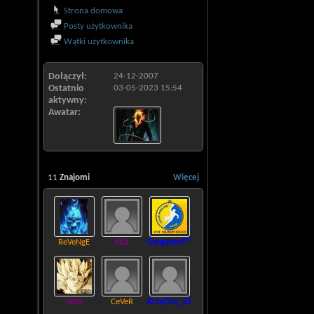
Strona domowa
Posty użytkownika
Wątki użytkownika
Dołączył
24-12-2007
Ostatnio
03-05-2023
15:54
aktywny
Awatar
11
Znajomi
Więcej
ReVeNgE
diLL
Gargamel^^
cezo
CeVeR
KrzyChu_321