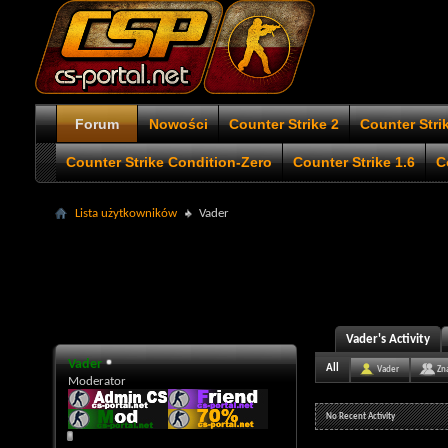
Forum
Nowości
Counter Strike 2
Counter Stri
Counter Strike Condition-Zero
Counter Strike 1.6
C
Lista użytkowników
Vader
Vader's Activity
Vader
All
Vader
Zn
Moderator
No Recent Activity