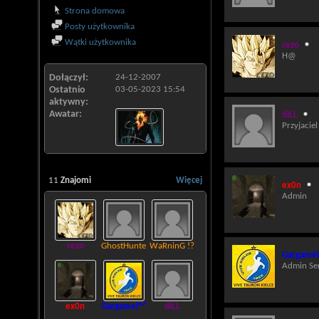
Strona domowa
Posty użytkownika
Wątki użytkownika
cezo
H@
Dołączył
24-12-2007
Ostatnio
03-05-2023
15:54
aktywny
Awatar
diLL
Przyjaciel
11
Znajomi
Więcej
ex0n
Admin
cezo
GhostHunter
WaRninG !?
Gargamel
Admin Se
ex0n
Gargamel^^
diLL