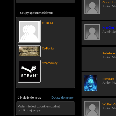
GhostHun
Junior M
3
Grupy społecznościowe
CS-KŁAJ
KrzyChu_
Admin Se
Cs-Portal
PeLeFeLe
Junior M
Steamowcy
ReVeNgE
Junior M
0
Należy do grup
Dołącz do grupy
WaRninG 
Vader nie jest członkiem żadnej
Junior M
publicznej grupy