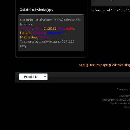
Ostatni odwiedzający
Pokazuje od 1 do 10 z 1
Ostatnio 10 użytkownik(ów) odwiedziło
tę stronę:
A.C.A.B.
,
add!.
,
Bia2023
,
diLL
,
ex0n
,
Fanatic
,
Galardo
,
Gargamel^^
,
Mieczysław
,
Street
Ta strona była odwiedzona
327,215
razy.
papugi
forum papugi
Whisky
Blo
Czasy w st
Powered
Copyright © 2026 vBul
Spolszczenie: v
Desi