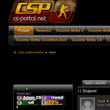
Forum
Nowości
Counter Strike 2
Counter Stri
Counter Strike Condition-Zero
Counter Strike 1.6
C
Lista użytkowników
Vader
Vader's Activity
Vader
11
Znajomi
Moderator
CeVeR
Junior M