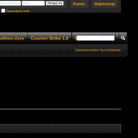
Pomoc
Rejestracja
Zapamiętaj mnie
ndition-Zero
Counter Strike 1.6
Counter Strike 1.5
Zaawansowane wyszukiwanie