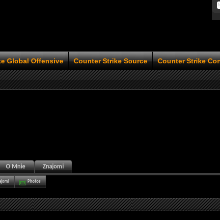
ke Global Offensive
Counter Strike Source
Counter Strike Co
O Mnie
Znajomi
ajomi
Photos