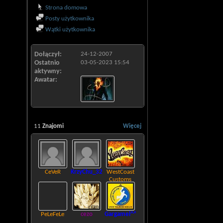
Strona domowa
Posty użytkownika
Wątki użytkownika
Dołączył
24-12-2007
Ostatnio
03-05-2023
15:54
aktywny
Awatar
11
Znajomi
Więcej
CeVeR
KrzyChu_321
WestCoast
Customs
PeLeFeLe
cezo
Gargamel^^