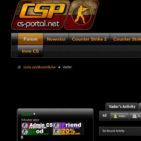
Forum
Nowości
Counter Strike 2
Counter Stri
Inne CS
Lista użytkowników
Vader
Vader's Activity
Vader
All
Vader
Zn
Moderator
No Recent Activity