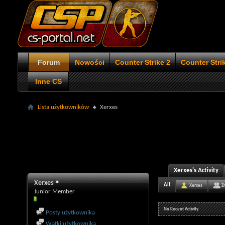
Forum
Nowości
Counter Strike 2
Counter Stri
Inne CS
Lista użytkowników
Xerxes
Xerxes's Activity
Xerxes
All
Xerxes
Z
Junior Member
No Recent Activity
Posty użytkownika
Wątki użytkownika