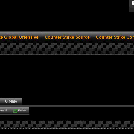
ke Global Offensive
Counter Strike Source
Counter Strike Co
O Mnie
najomi
Photos