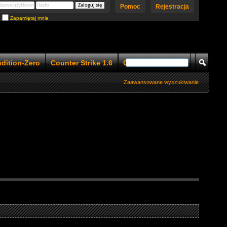
Pomoc
Rejestracja
Zapamiętaj mnie
ndition-Zero
Counter Strike 1.6
Counter Strike 1.5
Zaawansowane wyszukiwanie