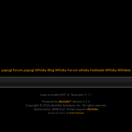
papugi
forum papugi
Whisky
Blog Whisky
Forum whisky
Festiwale Whisky
Whiskey
Czasy w strefie GMT +2. Teraz jest
06:59
.
Powered by
vBulletin®
Version 4.2.2
Copyright © 2026 vBulletin Solutions, Inc. All rights reserved.
Spolszczenie: vBHELP.pl - Polski support
vBulletin
Design by eXiLe @
CS:GO Forums