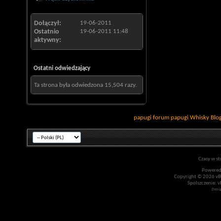
Dołączył
19-06-2011
Ostatnio
19-06-2011
11:48
aktywny
Ostatni odwiedzający
Ta strona była odwiedzona
15,504
razy.
papugi
forum papugi
Whisky
Blo
Czasy w st
Powered
Copyright © 2026 vBul
Spolszczenie: v
Desi