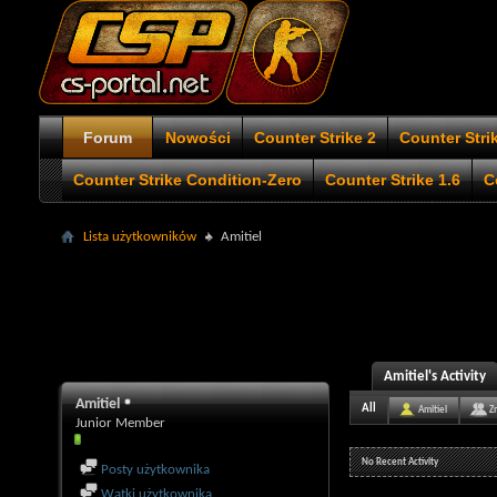
Forum
Nowości
Counter Strike 2
Counter Stri
Counter Strike Condition-Zero
Counter Strike 1.6
C
Lista użytkowników
Amitiel
Amitiel's Activity
Amitiel
All
Amitiel
Z
Junior Member
No Recent Activity
Posty użytkownika
Wątki użytkownika