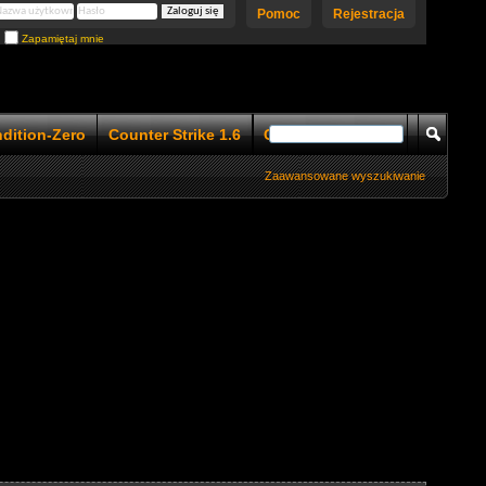
Pomoc
Rejestracja
Zapamiętaj mnie
ndition-Zero
Counter Strike 1.6
Counter Strike 1.5
Zaawansowane wyszukiwanie