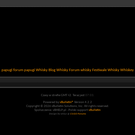
papugi
forum papugi
Whisky
Blog Whisky
Forum whisky
Festiwale Whisky
Whiskey
Czasy w strefie GMT +2. Teraz jest
07:03
.
Powered by
vBulletin®
Version 4.2.2
Copyright © 2026 vBulletin Solutions, Inc. All rights reserved.
Spolszczenie: vBHELP.pl - Polski support
vBulletin
Design by eXiLe @
CS:GO Forums