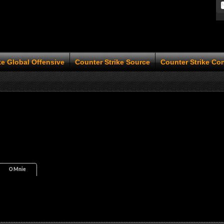
ke Global Offensive
Counter Strike Source
Counter Strike Co
O Mnie