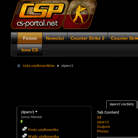
Forum
Nowości
Counter Strike 2
Counter Stri
Inne CS
Lista użytkowników
ziperv1
ziperv1's Activity
ziperv1
Tab Content
Junior Member
All
ziperv1
Znajomi
Posty użytkownika
Photos
Wątki użytkownika