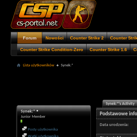
Forum
Nowości
Counter Strike 2
Counter Stri
Counter Strike Condition-Zero
Counter Strike 1.6
C
Lista użytkowników
Synek:*
Synek:*'s Activity
Synek:*
Podstawowe inf
Junior Member
Data urodzenia
Posty użytkownika
Wątki użytkownika