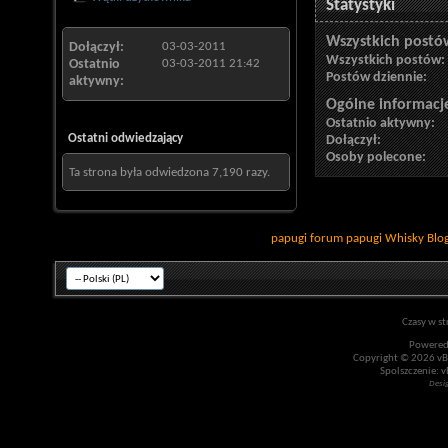
Statystyki
Wszystkich postó
Dołączył
03-03-2011
Wszystkich postów
Ostatnio
03-03-2011
21:42
Postów dziennie
aktywny
Ogólne informacj
Ostatnio aktywny
Ostatni odwiedzający
Dołączył
Osoby polecone
Ta strona była odwiedzona
7,190
razy.
papugi
forum papugi
Whisky
Blo
Czasy w st
Powered
Copyright © 2026 vBul
Spolszczenie: v
Desi