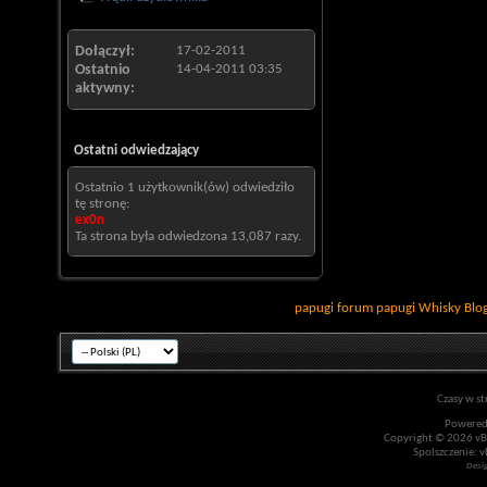
Dołączył
17-02-2011
Ostatnio
14-04-2011
03:35
aktywny
Ostatni odwiedzający
Ostatnio 1 użytkownik(ów) odwiedziło
tę stronę:
ex0n
Ta strona była odwiedzona
13,087
razy.
papugi
forum papugi
Whisky
Blo
Czasy w st
Powered
Copyright © 2026 vBul
Spolszczenie: v
Desi