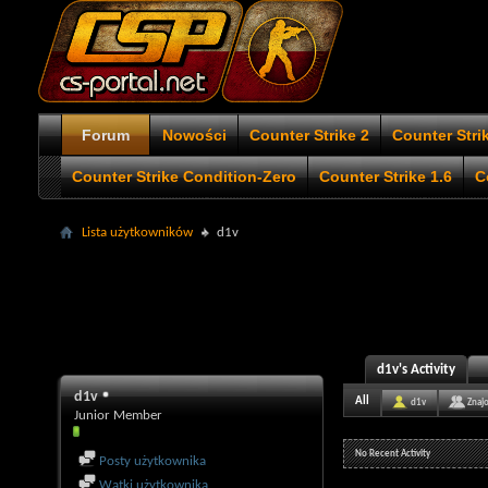
Forum
Nowości
Counter Strike 2
Counter Stri
Counter Strike Condition-Zero
Counter Strike 1.6
C
Lista użytkowników
d1v
d1v's Activity
d1v
All
d1v
Znaj
Junior Member
No Recent Activity
Posty użytkownika
Wątki użytkownika