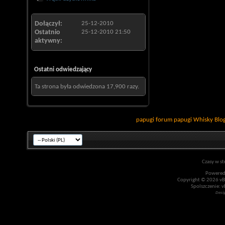
Dołączył
25-12-2010
Ostatnio
25-12-2010
21:50
aktywny
Ostatni odwiedzający
Ta strona była odwiedzona
17,900
razy.
papugi
forum papugi
Whisky
Blo
Czasy w st
Powered
Copyright © 2026 vBul
Spolszczenie: v
Desi