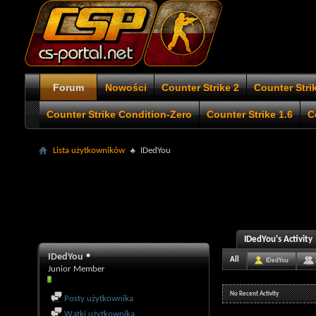
Forum
Nowości
Counter Strike 2
Counter Stri
Counter Strike Condition-Zero
Counter Strike 1.6
C
Lista użytkowników
IDedYou
IDedYou's Activity
IDedYou
All
IDedYou
Junior Member
No Recent Activity
Posty użytkownika
Wątki użytkownika