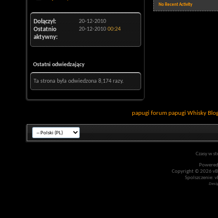
No Recent Activity
Dołączył
20-12-2010
Ostatnio
20-12-2010
00:24
aktywny
Ostatni odwiedzający
Ta strona była odwiedzona
8,174
razy.
papugi
forum papugi
Whisky
Blo
Czasy w st
Powered
Copyright © 2026 vBul
Spolszczenie: v
Desi