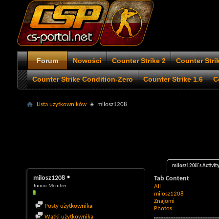
Forum
Nowości
Counter Strike 2
Counter Stri
Counter Strike Condition-Zero
Counter Strike 1.6
C
Lista użytkowników
milosz1208
milosz1208's Activit
milosz1208
Tab Content
Junior Member
All
milosz1208
Znajomi
Posty użytkownika
Photos
Wątki użytkownika