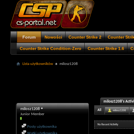
Forum
Nowości
Counter Strike 2
Counter Stri
Counter Strike Condition-Zero
Counter Strike 1.6
C
Lista użytkowników
milosz1208
milosz1208's Activ
milosz1208
All
milosz1208
Junior Member
No Recent Activity
Posty użytkownika
Wątki użytkownika