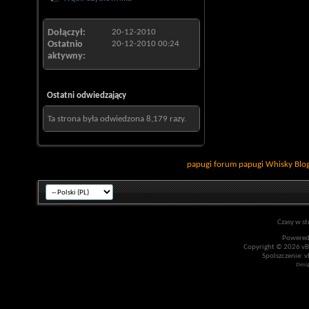
Dołączył
20-12-2010
Ostatnio
20-12-2010
00:24
aktywny
Ostatni odwiedzający
Ta strona była odwiedzona
8,179
razy.
papugi
forum papugi
Whisky
Blo
Czasy w st
Powered
Copyright © 2026 vBul
Spolszczenie: v
Desi