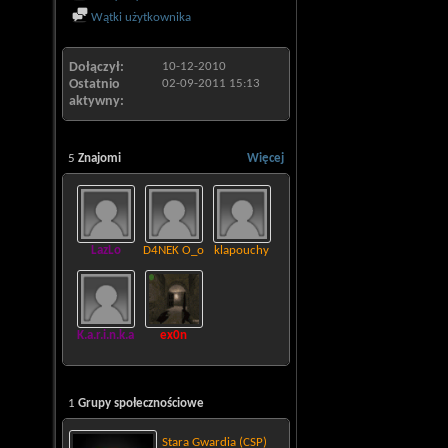
Wątki użytkownika
Dołączył
10-12-2010
Ostatnio
02-09-2011
15:13
aktywny
5
Znajomi
Więcej
LazLo
D4NEK O_o
klapouchy
K.a.r.i.n.k.a
ex0n
1
Grupy społecznościowe
Stara Gwardia (CSP)