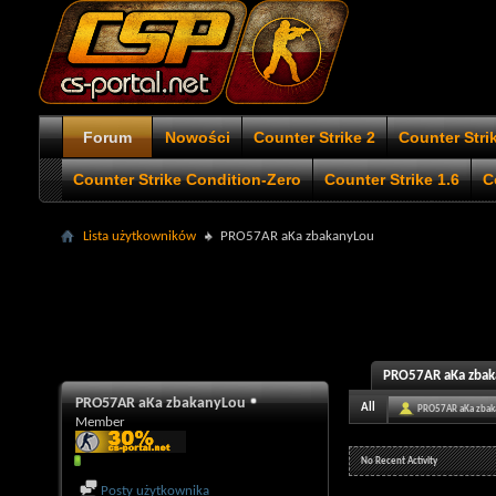
Forum
Nowości
Counter Strike 2
Counter Stri
Counter Strike Condition-Zero
Counter Strike 1.6
C
Lista użytkowników
PRO57AR aKa zbakanyLou
PRO57AR aKa zbaka
PRO57AR aKa zbakanyLou
All
PRO57AR aKa zbak
Member
No Recent Activity
Posty użytkownika