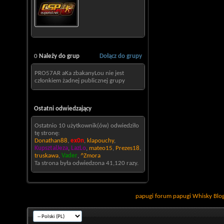
0
Należy do grup
Dołącz do grupy
PRO57AR aKa zbakanyLou nie jest
członkiem żadnej publicznej grupy
Ostatni odwiedzający
Ostatnio 10 użytkownik(ów) odwiedziło
tę stronę:
Donathan88
,
ex0n
,
klapouchy
,
KupsztalJeza
,
LazLo
,
mateo15
,
Prezes18
,
truskawa
,
Vader
,
^Zmora
Ta strona była odwiedzona
41,120
razy.
papugi
forum papugi
Whisky
Blo