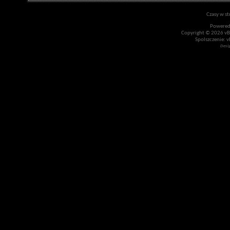
Czasy w st
Powered
Copyright © 2026 vBul
Spolszczenie: v
Desi