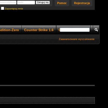
Pomoc
Rejestracja
Zapamiętaj mnie
ndition-Zero
Counter Strike 1.6
Counter Strike 1.5
Zaawansowane wyszukiwanie