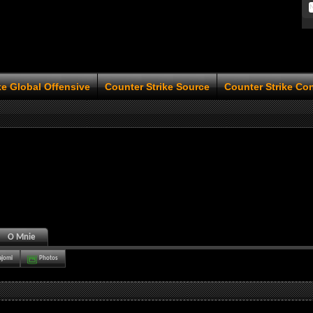
ke Global Offensive
Counter Strike Source
Counter Strike Co
O Mnie
ajomi
Photos