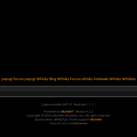
papugi
forum papugi
Whisky
Blog Whisky
Forum whisky
Festiwale Whisky
Whiskey
Czasy w strefie GMT +2. Teraz jest
14:11
.
Powered by
vBulletin®
Version 4.2.2
Copyright © 2026 vBulletin Solutions, Inc. All rights reserved.
Spolszczenie: vBHELP.pl - Polski support
vBulletin
Design by eXiLe @
CS:GO Forums