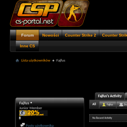
Forum
Nowości
Counter Strike 2
Counter Stri
Inne CS
Lista użytkowników
Fajfus
Fajfus's Activity
Fajfus
All
Fajfus
Zn
Junior Member
No Recent Activity
Posty użytkownika