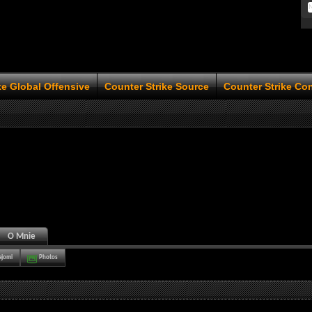
ke Global Offensive
Counter Strike Source
Counter Strike Co
O Mnie
ajomi
Photos