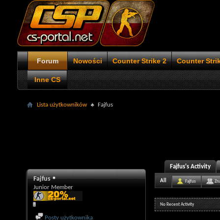
Forum
Nowości
Counter Strike 2
Counter Stri
Inne CS
Lista użytkowników
Fajfus
Fajfus's Activity
Fajfus
All
Fajfus
Zn
Junior Member
No Recent Activity
Posty użytkownika