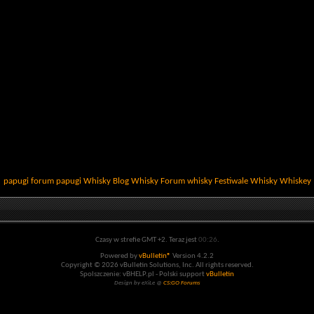
papugi
forum papugi
Whisky
Blog Whisky
Forum whisky
Festiwale Whisky
Whiskey
Czasy w strefie GMT +2. Teraz jest
00:26
.
Powered by
vBulletin®
Version 4.2.2
Copyright © 2026 vBulletin Solutions, Inc. All rights reserved.
Spolszczenie: vBHELP.pl - Polski support
vBulletin
Design by eXiLe @
CS:GO Forums