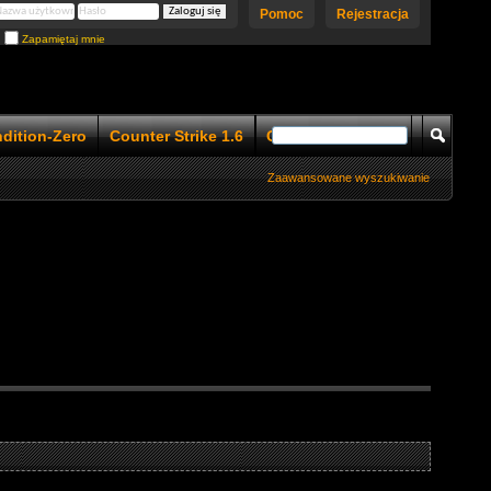
Pomoc
Rejestracja
Zapamiętaj mnie
ndition-Zero
Counter Strike 1.6
Counter Strike 1.5
Zaawansowane wyszukiwanie