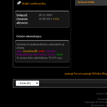
No Recent Activity
Wątki użytkownika
Dołączył
28-11-2009
Ostatnio
16-08-2011
14:01
aktywny
Ostatni odwiedzający
Ostatnio 8 użytkownik(ów) odwiedziło tę
stronę:
cezo
,
Donathan88
,
ex0n
,
Galardo
,
KupsztalJeza
,
Mac Gyver
,
Scyzor
,
Vader
Ta strona była odwiedzona
79,379
razy.
papugi
forum papugi
Whisky
Blo
Czasy w st
Powered
Copyright © 2026 vBul
Spolszczenie: v