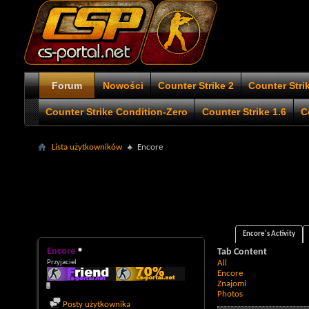
Forum
Nowości
Counter Strike 2
Counter Stri
Counter Strike Condition-Zero
Counter Strike 1.6
C
Lista użytkowników
Encore
Encore's Activity
Encore
Tab Content
Przyjaciel
All
Encore
Znajomi
Photos
Posty użytkownika