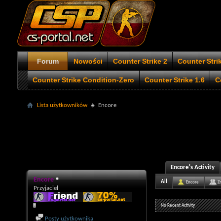
Forum
Nowości
Counter Strike 2
Counter Stri
Counter Strike Condition-Zero
Counter Strike 1.6
C
Lista użytkowników
Encore
Encore's Activity
Encore
All
Encore
Z
Przyjaciel
No Recent Activity
Posty użytkownika