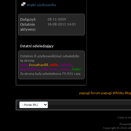
Wątki użytkownika
Dołączył
28-11-2009
Ostatnio
16-08-2011
14:01
aktywny
Ostatni odwiedzający
Ostatnio 8 użytkownik(ów) odwiedziło
tę stronę:
cezo
,
Donathan88
,
ex0n
,
Galardo
,
KupsztalJeza
,
Mac Gyver
,
Scyzor
,
Vader
Ta strona była odwiedzona
79,931
razy.
papugi
forum papugi
Whisky
Blo
Czasy w st
Powered
Copyright © 2026 vBul