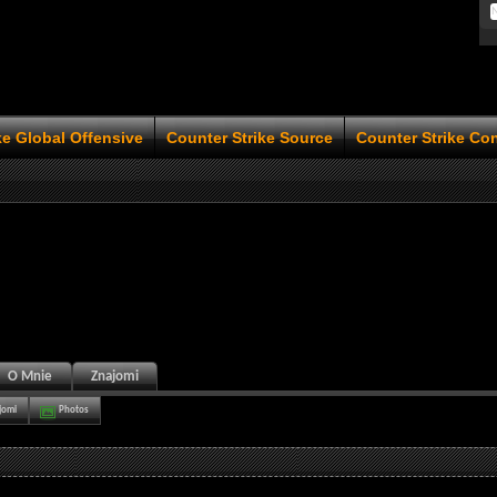
ke Global Offensive
Counter Strike Source
Counter Strike Co
O Mnie
Znajomi
jomi
Photos