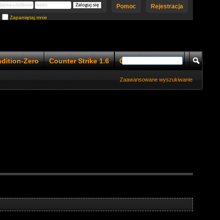
Pomoc
Rejestracja
Zapamiętaj mnie
ndition-Zero
Counter Strike 1.6
Counter Strike 1.5
Zaawansowane wyszukiwanie