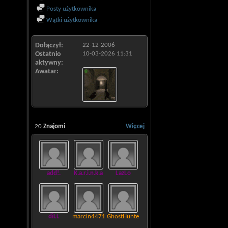
Posty użytkownika
Wątki użytkownika
Dołączył
22-12-2006
Ostatnio
10-03-2026
11:31
aktywny
Awatar
20
Znajomi
Więcej
add!.
K.a.r.i.n.k.a
LazLo
diLL
marcin4471
GhostHunter