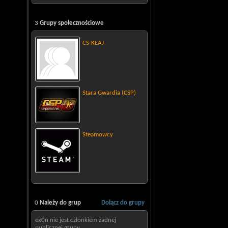
3
Grupy społecznościowe
CS-KŁAJ
Stara Gwardia (CSP)
Steamowcy
0
Należy do grup
Dołącz do grupy
ex0n nie jest członkiem żadnej
publicznej grupy