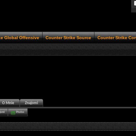
ke Global Offensive
Counter Strike Source
Counter Strike Co
O Mnie
Znajomi
jomi
Photos