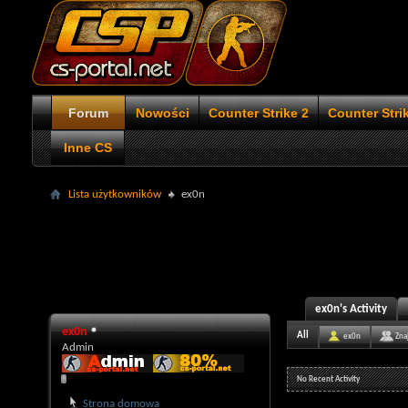
Forum
Nowości
Counter Strike 2
Counter Stri
Inne CS
Lista użytkowników
ex0n
ex0n's Activity
ex0n
All
ex0n
Zna
Admin
No Recent Activity
Strona domowa