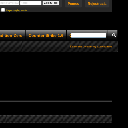
Pomoc
Rejestracja
Zapamiętaj mnie
ndition-Zero
Counter Strike 1.6
Counter Strike 1.5
Zaawansowane wyszukiwanie