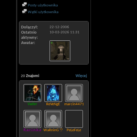
Posty użytkownika
Wątki użytkownika
Dołączył
22-12-2006
Ostatnio
10-03-2026
11:31
aktywny
Awatar
20
Znajomi
Więcej
Vader
ReVeNgE
marcin4471
K.a.r.i.n.k.a
WaRninG !?
PeLeFeLe