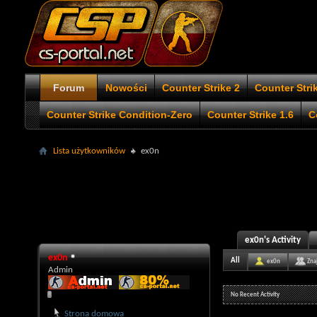
Forum
Nowości
Counter Strike 2
Counter Stri
Counter Strike Condition-Zero
Counter Strike 1.6
C
Lista użytkowników
ex0n
ex0n's Activity
ex0n
All
ex0n
Zna
Admin
No Recent Activity
Strona domowa