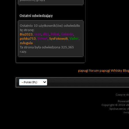
Ostatni odwiedzający
Ostatnio 10 użytkownik(ów) odwiedziło
tę stronę:
Bia2023
,
cezo
,
diLL
,
fobar
,
Galardo
,
polska753
,
Street
,
SysFotowolt
,
Vader
,
zulugula
Ta strona była odwiedzona
325,365
razy.
papugi
forum papugi
Whisky
Blo
Czasy w st
Powered
Copyright © 2026 vBul
Spolszczenie: v
Desi