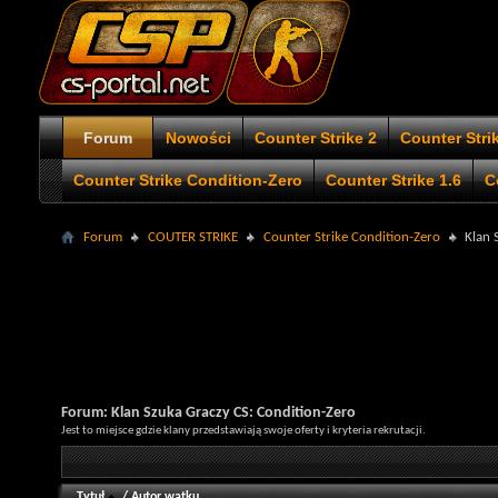
Forum
Nowości
Counter Strike 2
Counter Stri
Counter Strike Condition-Zero
Counter Strike 1.6
C
Forum
COUTER STRIKE
Counter Strike Condition-Zero
Klan 
Forum:
Klan Szuka Graczy CS: Condition-Zero
Jest to miejsce gdzie klany przedstawiają swoje oferty i kryteria rekrutacji.
Tytuł
/
Autor wątku