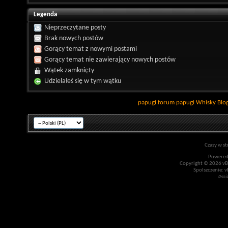
Legenda
Nieprzeczytane posty
Brak nowych postów
Gorący temat z nowymi postami
Gorący temat nie zawierający nowych postów
Wątek zamknięty
Udzielałeś się w tym wątku
papugi
forum papugi
Whisky
Blo
Czasy w st
Powered
Copyright © 2026 vBul
Spolszczenie: v
Desi