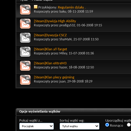
Przyklejony:
Regulamin działu .
Rozpoczęty przez
baku
, 08-11-2008 11:59
[Steam]Dywizja High Ability
Rozpoczęty przez
prodigy532
, 01-06-2008 19:15
[Steam]Dywyzja CSCZ
Rozpoczęty przez
ShaMaN
, 21-07-2008 11:50
[Steam]Klan aT-Target
Rozpoczęty przez
Miley
, 15-07-2008 01:36
[Steam]Klan eXtreM3
Rozpoczęty przez
hazer
, 18-08-2008 12:50
[Steam]Klan plecy gejming
Rozpoczęty przez
juan
, 29-08-2008 18:29
Opcje wyświetlania wątków
Pokaż wątki z...
Sortuj wątki wg:
Uporządkuj wątk
Rosnąco