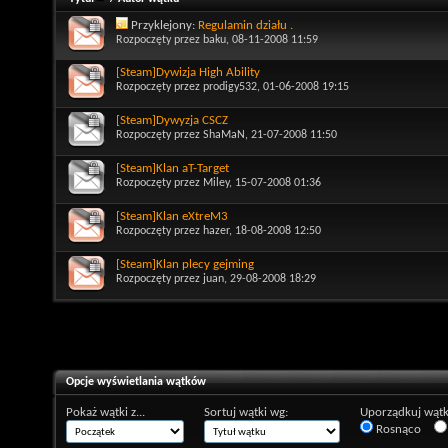
Przyklejony:
Regulamin działu .
Rozpoczęty przez
baku
, 08-11-2008 11:59
[Steam]Dywizja High Ability
Rozpoczęty przez
prodigy532
, 01-06-2008 19:15
[Steam]Dywyzja CSCZ
Rozpoczęty przez
ShaMaN
, 21-07-2008 11:50
[Steam]Klan aT-Target
Rozpoczęty przez
Miley
, 15-07-2008 01:36
[Steam]Klan eXtreM3
Rozpoczęty przez
hazer
, 18-08-2008 12:50
[Steam]Klan plecy gejming
Rozpoczęty przez
juan
, 29-08-2008 18:29
Opcje wyświetlania wątków
Pokaż wątki z...
Sortuj wątki wg:
Uporządkuj wątk
Rosnąco