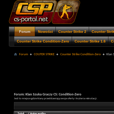
Forum
Nowości
Counter Strike 2
Counter Stri
Counter Strike Condition-Zero
Counter Strike 1.6
C
Forum
COUTER STRIKE
Counter Strike Condition-Zero
Klan 
Forum:
Klan Szuka Graczy CS: Condition-Zero
Jest to miejsce gdzie klany przedstawiają swoje oferty i kryteria rekrutacji.
Tytuł
/
Autor wątku