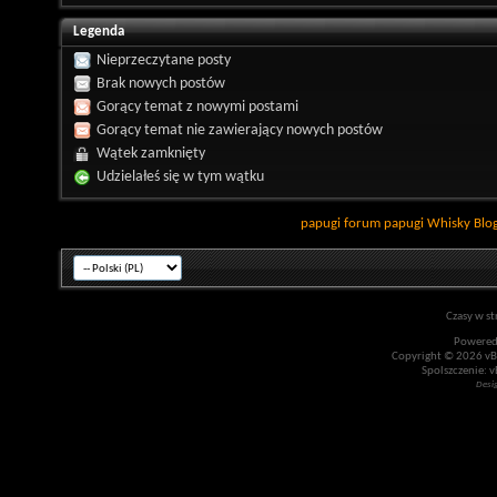
Legenda
Nieprzeczytane posty
Brak nowych postów
Gorący temat z nowymi postami
Gorący temat nie zawierający nowych postów
Wątek zamknięty
Udzielałeś się w tym wątku
papugi
forum papugi
Whisky
Blo
Czasy w st
Powered
Copyright © 2026 vBul
Spolszczenie: v
Desi