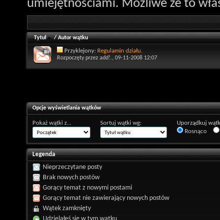
umiejętnościami. Możliwe że to właś
Tytuł
/
Autor wątku
Przyklejony:
Regulamin działu.
Rozpoczęty przez
add!.
, 09-11-2008 12:07
Opcje wyświetlania wątków
Pokaż wątki z...
Sortuj wątki wg:
Uporządkuj wątk
Rosnąco
Legenda
Nieprzeczytane posty
Brak nowych postów
Gorący temat z nowymi postami
Gorący temat nie zawierający nowych postów
Wątek zamknięty
Udzielałeś się w tym wątku