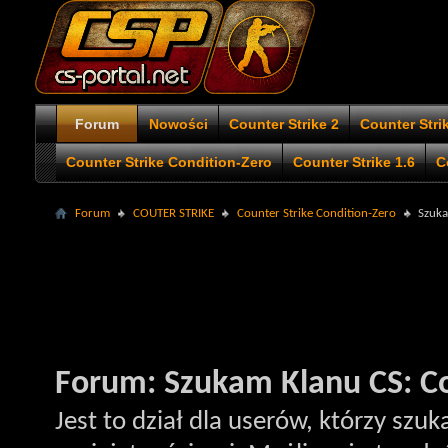
Forum
Nowości
Counter Strike 2
Counter Stri
Counter Strike Condition-Zero
Counter Strike 1.6
C
Forum
COUTER STRIKE
Counter Strike Condition-Zero
Szuka
Forum:
Szukam Klanu CS: Co
Jest to dział dla userów, którzy szu