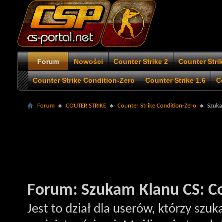
Forum
Nowości
Counter Strike 2
Counter Stri
Counter Strike Condition-Zero
Counter Strike 1.6
C
Forum
COUTER STRIKE
Counter Strike Condition-Zero
Szuka
Forum:
Szukam Klanu CS: Co
Jest to dział dla userów, którzy szu