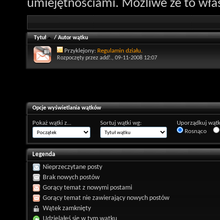
umiejętnościami. Możliwe że to właś
Tytuł
/
Autor wątku
Przyklejony:
Regulamin działu.
Rozpoczęty przez
add!.
, 09-11-2008 12:07
Opcje wyświetlania wątków
Pokaż wątki z...
Sortuj wątki wg:
Uporządkuj wątk
Rosnąco
Legenda
Nieprzeczytane posty
Brak nowych postów
Gorący temat z nowymi postami
Gorący temat nie zawierający nowych postów
Wątek zamknięty
Udzielałeś się w tym wątku