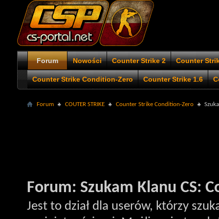
Forum
Nowości
Counter Strike 2
Counter Stri
Counter Strike Condition-Zero
Counter Strike 1.6
C
Forum
COUTER STRIKE
Counter Strike Condition-Zero
Szuka
Forum:
Szukam Klanu CS: Co
Jest to dział dla userów, którzy szu