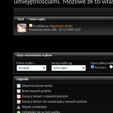
umiejętnościami. Możliwe że to właś
Tytuł
/
Autor wątku
Przyklejony:
Regulamin działu.
Rozpoczęty przez
add!.
, 09-11-2008 12:07
Opcje wyświetlania wątków
Pokaż wątki z...
Sortuj wątki wg:
Uporządkuj wątk
Rosnąco
Legenda
Nieprzeczytane posty
Brak nowych postów
Gorący temat z nowymi postami
Gorący temat nie zawierający nowych postów
Wątek zamknięty
Udzielałeś się w tym wątku