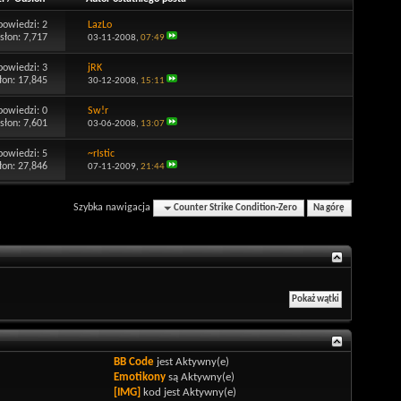
powiedzi:
2
LazLo
słon: 7,717
03-11-2008,
07:49
powiedzi:
3
jRK
łon: 17,845
30-12-2008,
15:11
powiedzi:
0
Sw!r
słon: 7,601
03-06-2008,
13:07
powiedzi:
5
~rIstic
łon: 27,846
07-11-2009,
21:44
Szybka nawigacja
Counter Strike Condition-Zero
Na górę
BB Code
jest
Aktywny(e)
Emotikony
są
Aktywny(e)
[IMG]
kod jest
Aktywny(e)