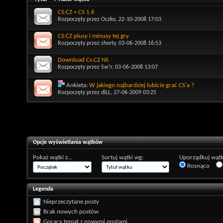
CS:CZ = CS 1.6
Rozpoczęty przez
Oczko
, 22-10-2008 17:03
CS:CZ plusy i minusy tej gry
Rozpoczęty przez
shorty
, 03-06-2008 16:53
Download Cs:CZ NS
Rozpoczęty przez
Sw!r
, 03-06-2008 13:07
Ankieta:
W jakiego najbardziej lubicie grać CS'a ?
Rozpoczęty przez
diLL
, 27-06-2009 03:25
Opcje wyświetlania wątków
Pokaż wątki z...
Sortuj wątki wg:
Uporządkuj wątk
Rosnąco
Legenda
Nieprzeczytane posty
Brak nowych postów
Gorący temat z nowymi postami