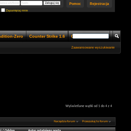
Pomoc
Rejestracja
Zapamiętaj mnie
ndition-Zero
Counter Strike 1.6
Counter Strike 1.5
Zaawansowane wyszukiwanie
Wyświetlane wątki od 1 do 4 z 4
Narzędzia forum
Przeszukaj to forum
i
/
Odsłon
Autor ostatniego posta