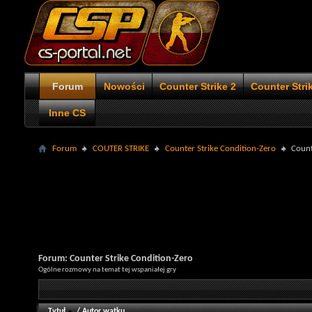
Forum
Nowości
Counter Strike 2
Counter Stri
Inne CS
Forum
COUTER STRIKE
Counter Strike Condition-Zero
Count
Forum:
Counter Strike Condition-Zero
Ogólne rozmowy na temat tej wspaniałej gry
Tytuł
/
Autor wątku