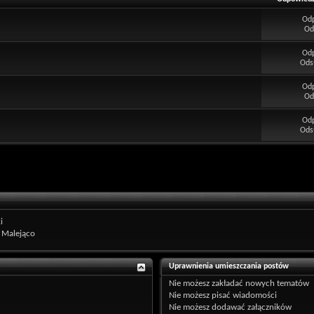
Od
Od
Od
Ods
Od
Od
Od
Ods
i
Malejąco
Uprawnienia umieszczania postów
Nie możesz
zakładać nowych tematów
Nie możesz
pisać wiadomości
Nie możesz
dodawać załączników