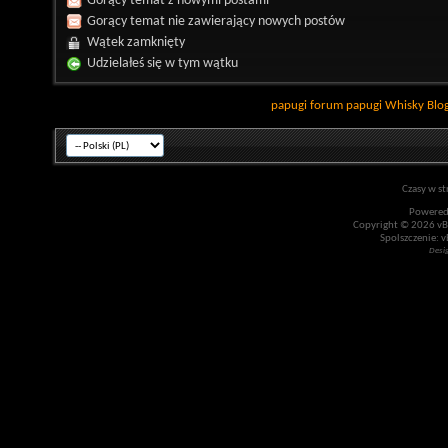
Gorący temat z nowymi postami
Gorący temat nie zawierający nowych postów
Wątek zamknięty
Udzielałeś się w tym wątku
papugi
forum papugi
Whisky
Blo
Czasy w st
Powered
Copyright © 2026 vBul
Spolszczenie: v
Desi