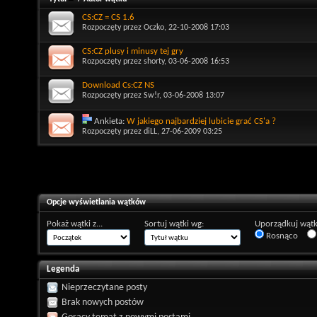
CS:CZ = CS 1.6
Rozpoczęty przez
Oczko
, 22-10-2008 17:03
CS:CZ plusy i minusy tej gry
Rozpoczęty przez
shorty
, 03-06-2008 16:53
Download Cs:CZ NS
Rozpoczęty przez
Sw!r
, 03-06-2008 13:07
Ankieta:
W jakiego najbardziej lubicie grać CS'a ?
Rozpoczęty przez
diLL
, 27-06-2009 03:25
Opcje wyświetlania wątków
Pokaż wątki z...
Sortuj wątki wg:
Uporządkuj wątk
Rosnąco
Legenda
Nieprzeczytane posty
Brak nowych postów