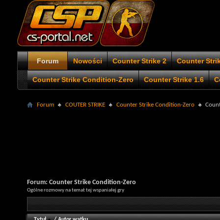
Forum
Nowości
Counter Strike 2
Counter Stri
Counter Strike Condition-Zero
Counter Strike 1.6
C
Forum
COUTER STRIKE
Counter Strike Condition-Zero
Count
Forum:
Counter Strike Condition-Zero
Ogólne rozmowy na temat tej wspaniałej gry
Tytuł
/
Autor wątku