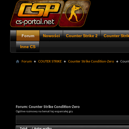
Forum
Nowości
Counter Strike 2
Counter Stri
Inne CS
Forum
COUTER STRIKE
Counter Strike Condition-Zero
Count
Forum:
Counter Strike Condition-Zero
Ogólne rozmowy na temat tej wspaniałej gry
Tytuł
/
Autor wątku