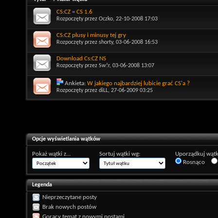
CS:CZ = CS 1.6
Rozpoczęty przez
Oczko
, 22-10-2008 17:03
CS:CZ plusy i minusy tej gry
Rozpoczęty przez
shorty
, 03-06-2008 16:53
Download Cs:CZ NS
Rozpoczęty przez
Sw!r
, 03-06-2008 13:07
Ankieta:
W jakiego najbardziej lubicie grać CS'a ?
Rozpoczęty przez
diLL
, 27-06-2009 03:25
Opcje wyświetlania wątków
Pokaż wątki z...
Sortuj wątki wg:
Uporządkuj wątk
Rosnąco
Legenda
Nieprzeczytane posty
Brak nowych postów
Gorący temat z nowymi postami