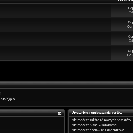
Od
Od
Od
Ods
Od
Od
Od
Ods
i
Malejąco
Uprawnienia umieszczania postów
Nie możesz
zakładać nowych tematów
Nie możesz
pisać wiadomości
Nie możesz
dodawać załączników