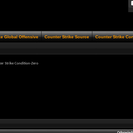
ke Global Offensive
Counter Strike Source
Counter Strike Co
er Strike Condition-Zero
Odpowiedz