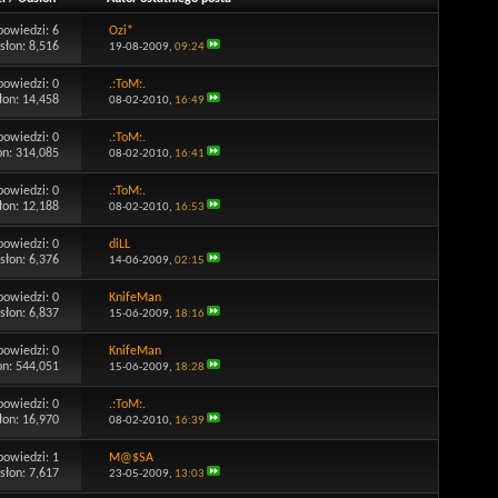
powiedzi:
6
Ozi*
słon: 8,516
19-08-2009,
09:24
powiedzi:
0
.:ToM:.
łon: 14,458
08-02-2010,
16:49
powiedzi:
0
.:ToM:.
on: 314,085
08-02-2010,
16:41
powiedzi:
0
.:ToM:.
łon: 12,188
08-02-2010,
16:53
powiedzi:
0
diLL
słon: 6,376
14-06-2009,
02:15
powiedzi:
0
KnifeMan
słon: 6,837
15-06-2009,
18:16
powiedzi:
0
KnifeMan
on: 544,051
15-06-2009,
18:28
powiedzi:
0
.:ToM:.
łon: 16,970
08-02-2010,
16:39
powiedzi:
1
M@$SA
słon: 7,617
23-05-2009,
13:03