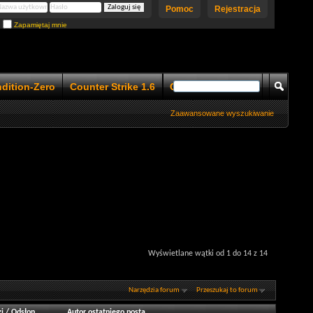
Pomoc
Rejestracja
Zapamiętaj mnie
ndition-Zero
Counter Strike 1.6
Counter Strike 1.5
Zaawansowane wyszukiwanie
Wyświetlane wątki od 1 do 14 z 14
Narzędzia forum
Przeszukaj to forum
i
/
Odsłon
Autor ostatniego posta