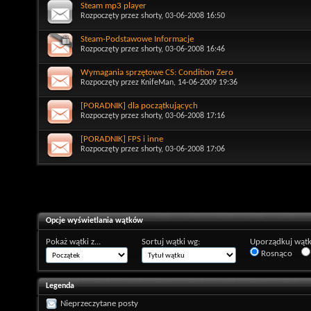
Steam mp3 player
Rozpoczęty przez
shorty
, 03-06-2008 16:50
Steam-Podstawowe Informacje
Rozpoczęty przez
shorty
, 03-06-2008 16:46
Wymagania sprzętowe CS: Condition Zero
Rozpoczęty przez
KnifeMan
, 14-06-2009 19:36
[PORADNIK] dla początkujących
Rozpoczęty przez
shorty
, 03-06-2008 17:16
[PORADNIK] FPS i inne
Rozpoczęty przez
shorty
, 03-06-2008 17:06
Opcje wyświetlania wątków
Pokaż wątki z...
Sortuj wątki wg:
Uporządkuj wątk
Rosnąco
Legenda
Nieprzeczytane posty