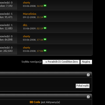
powiedzi:
0
shorty
słon: 7,192
03-06-2008,
16:50
powiedzi:
5
Marcelinios
łon: 95,471
09-12-2008,
15:14
powiedzi:
1
diLL
łon: 12,683
15-06-2009,
02:19
powiedzi:
0
shorty
łon: 64,898
03-06-2008,
17:16
powiedzi:
0
shorty
on: 262,643
03-06-2008,
17:06
Szybka nawigacja
Poradnik CS: Condition-Zero
Na górę
BB Code
jest
Aktywny(e)