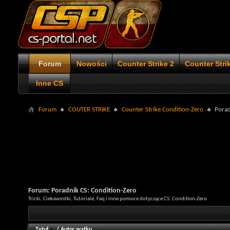
Forum
Nowości
Counter Strike 2
Counter Stri
Inne CS
Forum
COUTER STRIKE
Counter Strike Condition-Zero
Porad
Forum:
Poradnik CS: Condition-Zero
Tricki, Ciekawostki, Tutoriale, Faq i inne pomoce dotyczące CS: Condition-Zero
Tytuł
/
Autor wątku