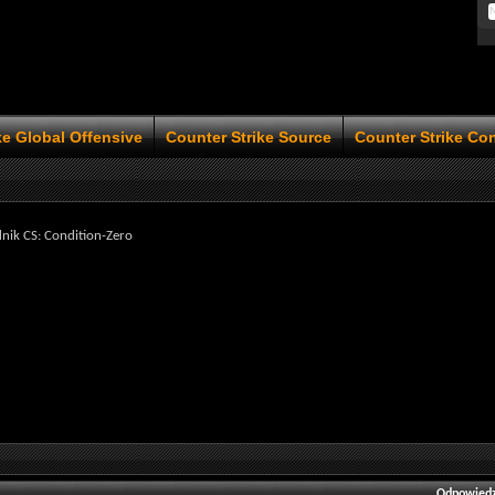
ke Global Offensive
Counter Strike Source
Counter Strike Co
nik CS: Condition-Zero
Odpowiedz