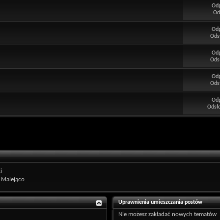
Od
Od
Od
Ods
Od
Ods
Od
Ods
Od
Odsł
i
Malejąco
Uprawnienia umieszczania postów
Nie możesz
zakładać nowych tematów