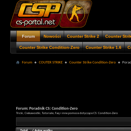
Forum
Nowości
Counter Strike 2
Counter Stri
Counter Strike Condition-Zero
Counter Strike 1.6
C
Forum
COUTER STRIKE
Counter Strike Condition-Zero
Porad
Forum:
Poradnik CS: Condition-Zero
Tricki, Ciekawostki, Tutoriale, Faq i inne pomoce dotyczące CS: Condition-Zero
Tytuł
/
Autor wątku