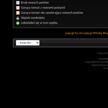
Brak nowych postów
Gorący temat z nowymi postami
Gorący temat nie zawierający nowych postów
Wątek zamknięty
Udzielałeś się w tym wątku
papugi
forum papugi
Whisky
Blo
Czasy w st
Powered
Copyright © 2026 vBul
Spolszczenie: v
Desi