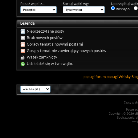
Pokaż wątki z...
Sortuj wątki wg:
Uporządkuj wątk
Rosnąco
Legenda
Nieprzeczytane posty
Brak nowych postów
Gorący temat z nowymi postami
Gorący temat nie zawierający nowych postów
Wątek zamknięty
Udzielałeś się w tym wątku
papugi
forum papugi
Whisky
Blo
Czasy w st
Powered
Copyright © 2026 vBul
Spolszczenie: v
Desi