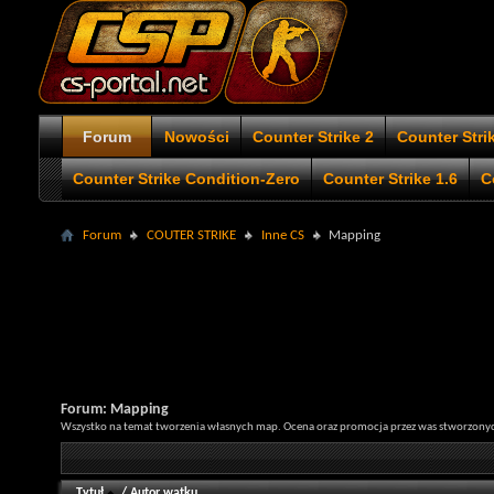
Forum
Nowości
Counter Strike 2
Counter Stri
Counter Strike Condition-Zero
Counter Strike 1.6
C
Forum
COUTER STRIKE
Inne CS
Mapping
Forum:
Mapping
Wszystko na temat tworzenia własnych map. Ocena oraz promocja przez was stworzony
Tytuł
/
Autor wątku