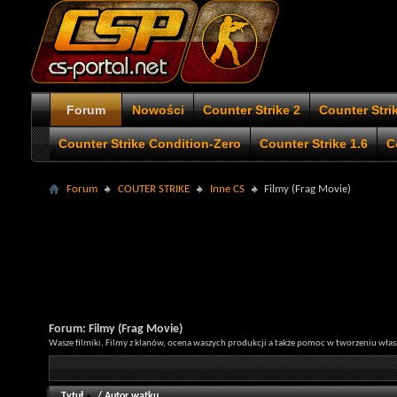
Forum
Nowości
Counter Strike 2
Counter Stri
Counter Strike Condition-Zero
Counter Strike 1.6
C
Forum
COUTER STRIKE
Inne CS
Filmy (Frag Movie)
Forum:
Filmy (Frag Movie)
Wasze filmiki, Filmy z klanów, ocena waszych produkcji a także pomoc w tworzeniu włas
Tytuł
/
Autor wątku