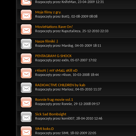
Rozpoczęty przez
KnifeMan
, 23-04-2009 12:31
Moje filmy z gry.
Rozpoczęty przez
BotQ
, 02-08-2009 08:08
MovieNations Rave On!
Rozpoczęty przez
KupsztalJeza
, 25-12-2010 22:33
Nasze filmiki :)
Rozpoczęty przez
Mardog
, 04-05-2009 18:11
PENTAGRAM G-SHOCK
Rozpoczęty przez
ex0n
, 05-07-2007 17:02
r4isoN | mY sMaLL sKill xD
Rozpoczęty przez
r4ison
, 10-03-2008 18:44
RADIOACTIVE CHILDREN by kab
Rozpoczęty przez
Mariosz
, 04-05-2010 11:37
Ronnie frag movie vol.1
Rozpoczęty przez
Ronnie
, 29-12-2008 09:57
Sick Sad Bombsight
Rozpoczęty przez
korni007
, 28-04-2010 12:46
SIMI koks:D
Rozpoczęty przez
SIMI
, 18-02-2009 22:05