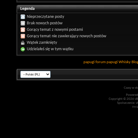
Legenda
Nieprzeczytane posty
Brak nowych postów
Gorący temat z nowymi postami
Gorący temat nie zawierający nowych postów
Wątek zamknięty
Udzielałeś się w tym wątku
papugi
forum papugi
Whisky
Blo
Czasy w st
Powered
Copyright © 2026 vBul
Spolszczenie: v
Desi