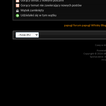
Gorący temat z nowymi postami
Gorący temat nie zawierający nowych postów
Wątek zamknięty
Udzielałeś się w tym wątku
papugi
forum papugi
Whisky
Blo
Czasy w st
Powered
Copyright © 2026 vBul
Spolszczenie: v
Desi