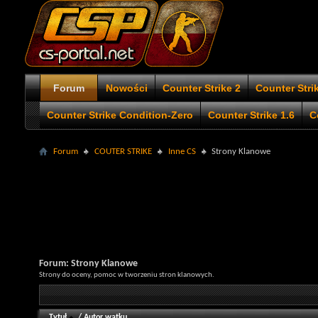
Forum
Nowości
Counter Strike 2
Counter Stri
Counter Strike Condition-Zero
Counter Strike 1.6
C
Forum
COUTER STRIKE
Inne CS
Strony Klanowe
Forum:
Strony Klanowe
Strony do oceny, pomoc w tworzeniu stron klanowych.
Tytuł
/
Autor wątku