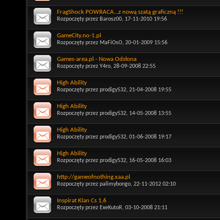
FragShock POWRACA...z nową szatą graficzną !!!
Rozpoczęty przez
Barosz00
, 17-11-2010 19:56
GameCity.no-1.pl
Rozpoczęty przez
MaFiOsO
, 20-01-2009 15:56
Games-area.pl - Nowa Odsłona
Rozpoczęty przez
Y4ro
, 28-09-2008 22:55
High Ability
Rozpoczęty przez
prodigy532
, 21-04-2008 19:55
High Ability
Rozpoczęty przez
prodigy532
, 14-05-2008 13:55
High Ability
Rozpoczęty przez
prodigy532
, 01-06-2008 19:17
High Ability
Rozpoczęty przez
prodigy532
, 16-05-2008 16:03
http://gameofnothing.xaa.pl
Rozpoczęty przez
palimybongo
, 22-11-2012 02:10
Inspirat Klan Cs 1,6
Rozpoczęty przez
ExeKutoR
, 03-10-2008 21:11