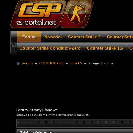
Forum
Nowości
Counter Strike 2
Counter Stri
Counter Strike Condition-Zero
Counter Strike 1.6
C
Forum
COUTER STRIKE
Inne CS
Strony Klanowe
Forum:
Strony Klanowe
Strony do oceny, pomoc w tworzeniu stron klanowych.
Tytuł
/
Autor wątku