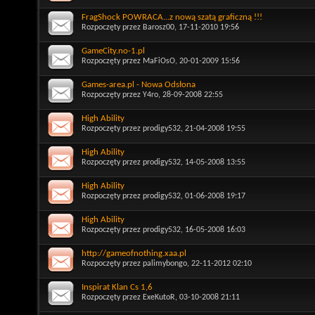
FragShock POWRACA...z nową szatą graficzną !!!
Rozpoczęty przez
Barosz00
, 17-11-2010 19:56
GameCity.no-1.pl
Rozpoczęty przez
MaFiOsO
, 20-01-2009 15:56
Games-area.pl - Nowa Odsłona
Rozpoczęty przez
Y4ro
, 28-09-2008 22:55
High Ability
Rozpoczęty przez
prodigy532
, 21-04-2008 19:55
High Ability
Rozpoczęty przez
prodigy532
, 14-05-2008 13:55
High Ability
Rozpoczęty przez
prodigy532
, 01-06-2008 19:17
High Ability
Rozpoczęty przez
prodigy532
, 16-05-2008 16:03
http://gameofnothing.xaa.pl
Rozpoczęty przez
palimybongo
, 22-11-2012 02:10
Inspirat Klan Cs 1,6
Rozpoczęty przez
ExeKutoR
, 03-10-2008 21:11