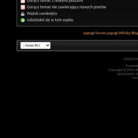
Gorący temat z nowymi postami
Gorący temat nie zawierający nowych postów
Wątek zamknięty
Udzielałeś się w tym wątku
papugi
forum papugi
Whisky
Blo
Czasy w st
Powered
Copyright © 2026 vBul
Spolszczenie: v
Desi