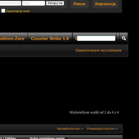
Pomoc
Rejestracja
Zapamiętaj mnie
ndition-Zero
Counter Strike 1.6
Counter Strike 1.5
Zaawansowane wyszukiwanie
Wyświetlane wątki od 1 do 4 z 4
Narzędzia forum
Przeszukaj to forum
i
/
Odsłon
Autor ostatniego posta