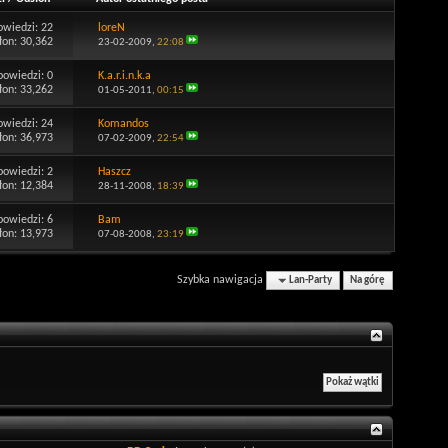
owiedzi:
22
loreN
łon: 30,362
23-02-2009,
22:08
powiedzi:
0
K.a.r.i.n.k.a
łon: 33,262
01-05-2011,
00:15
owiedzi:
24
Komandos
łon: 36,973
07-02-2009,
22:54
powiedzi:
2
Haszcz
łon: 12,384
28-11-2008,
18:39
powiedzi:
6
Bam
łon: 13,973
07-08-2008,
23:19
Szybka nawigacja
Lan-Party
Na górę