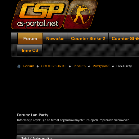
Forum
Nowości
Counter Strike 2
Counter Stri
Inne CS
Forum
COUTER STRIKE
Inne CS
Rozgrywki
Lan-Party
Forum:
Lan-Party
Informacje i dyskusje na temat organizowanych turniejach imprezach sieciowych.
Tytuł
/
Autor wątku