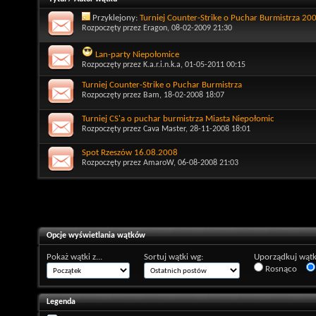
Przyklejony:
Turniej Counter-Strike o Puchar Burmistrza 20
Rozpoczęty przez
Eragon
, 08-02-2009 21:30
Lan-party Niepołomice
Rozpoczęty przez
K.a.r.i.n.k.a
, 01-05-2011 00:15
Turniej Counter-Strike o Puchar Burmistrza
Rozpoczęty przez
Bam
, 18-02-2008 18:07
Turniej CS'a o puchar burmistrza Miasta Niepołomic
Rozpoczęty przez
Cava Master
, 28-11-2008 18:01
Spot Rzeszów 16.08.2008
Rozpoczęty przez
AmaroW
, 06-08-2008 21:03
Opcje wyświetlania wątków
Pokaż wątki z...
Sortuj wątki wg:
Uporządkuj wątk
Rosnąco
Legenda