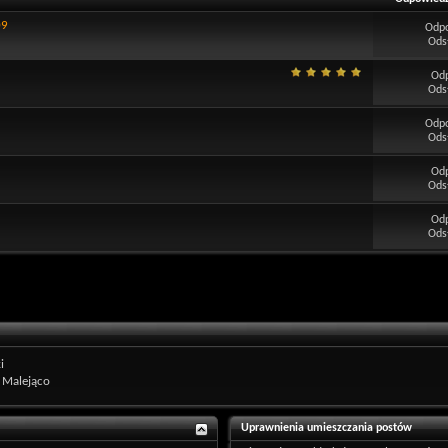
09
Odp
Ods
Od
Ods
Odp
Ods
Od
Ods
Od
Ods
i
Malejąco
Uprawnienia umieszczania postów