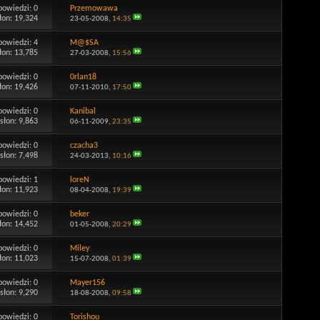
powiedzi:
0
Przemowawa
łon: 19,324
23-05-2008,
14:35
powiedzi:
4
M@$SA
łon: 13,785
27-03-2008,
15:56
powiedzi:
0
0rlan18
łon: 19,426
07-11-2010,
17:50
powiedzi:
0
Kanibal
słon: 9,863
06-11-2009,
23:35
powiedzi:
0
czacha3
słon: 7,498
24-03-2013,
10:16
powiedzi:
1
loreN
łon: 11,923
08-04-2008,
19:39
powiedzi:
0
beker
łon: 14,452
01-05-2008,
20:29
powiedzi:
0
Miley
łon: 11,023
15-07-2008,
01:39
powiedzi:
0
Mayer156
słon: 9,290
18-08-2008,
09:58
powiedzi:
0
Torishou