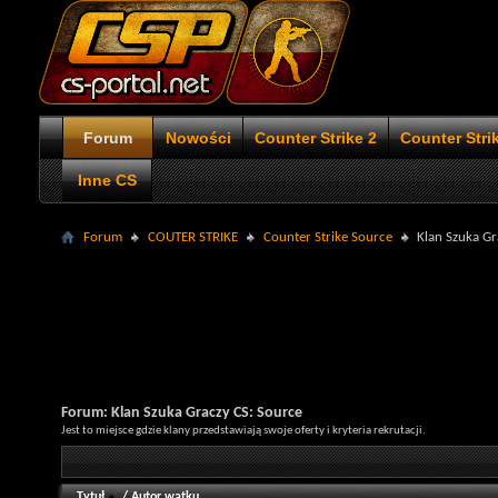
Forum
Nowości
Counter Strike 2
Counter Stri
Inne CS
Forum
COUTER STRIKE
Counter Strike Source
Klan Szuka Gr
Forum:
Klan Szuka Graczy CS: Source
Jest to miejsce gdzie klany przedstawiają swoje oferty i kryteria rekrutacji.
Tytuł
/
Autor wątku