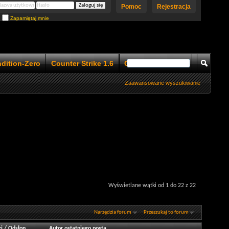
Pomoc
Rejestracja
Zapamiętaj mnie
ndition-Zero
Counter Strike 1.6
Counter Strike 1.5
Zaawansowane wyszukiwanie
Wyświetlane wątki od 1 do 22 z 22
Narzędzia forum
Przeszukaj to forum
i
/
Odsłon
Autor ostatniego posta