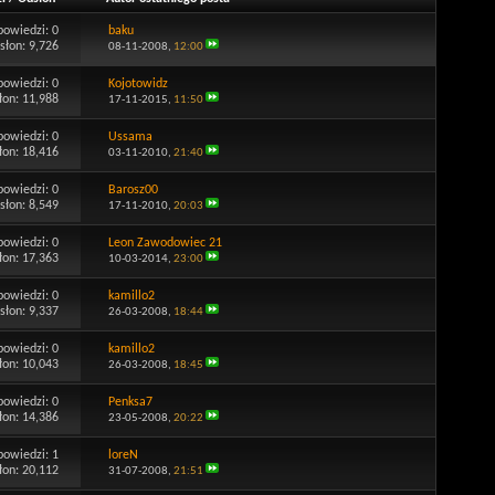
powiedzi:
0
baku
słon: 9,726
08-11-2008,
12:00
powiedzi:
0
Kojotowidz
łon: 11,988
17-11-2015,
11:50
powiedzi:
0
Ussama
łon: 18,416
03-11-2010,
21:40
powiedzi:
0
Barosz00
słon: 8,549
17-11-2010,
20:03
powiedzi:
0
Leon Zawodowiec 21
łon: 17,363
10-03-2014,
23:00
powiedzi:
0
kamillo2
słon: 9,337
26-03-2008,
18:44
powiedzi:
0
kamillo2
łon: 10,043
26-03-2008,
18:45
powiedzi:
0
Penksa7
łon: 14,386
23-05-2008,
20:22
powiedzi:
1
loreN
łon: 20,112
31-07-2008,
21:51