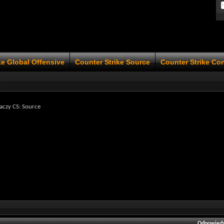
ke Global Offensive
Counter Strike Source
Counter Strike Co
aczy CS: Source
Odpowiedz