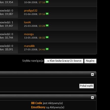
łon: 19,954
10-08-2008,
17:16
powiedzi:
0
prodigy532
łon: 19,087
01-06-2008,
19:16
powiedzi:
1
loreN
łon: 19,447
25-03-2008,
13:28
powiedzi:
0
mosngu
łon: 10,744
13-05-2008,
18:32
powiedzi:
0
manukkk
łon: 18,091
27-05-2008,
14:46
Szybka nawigacja
Klan Szuka Graczy CS: Source
Na górę
BB Code
jest
Aktywny(e)
Emotikony
są
Aktywny(e)