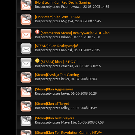
[NonSteam]Klan Red Devils Gaming
Rozpoczęty przez
Przemowawa
, 23-05-2008 14:35
[NonSteam]Klan WmT-TEAM
Rozpoczęty przez
M@$SA
, 22-03-2008 16:45
[Steam+Non-Steam] Reaktywacja GFDF Clan
Rozpoczęty przez
0rlan18
, 07-11-2010 17:50
[STEAM] Clan Reaktywacja!
Rozpoczęty przez
Kanibal
, 06-11-2009 23:35
[STEAM] klan | E.P.G.G |
Rozpoczęty przez
czacha3
, 24-03-2013 10:16
[Steam]Dywizja Top-Gaming
Rozpoczęty przez
beker
, 04-04-2008 00:03
[Steam]Klan Aggressives
Rozpoczęty przez
beker
, 01-05-2008 20:29
[Steam]Klan aT-Target
Rozpoczęty przez
Miley
, 15-07-2008 01:39
[Steam]Klan best-players
Rozpoczęty przez
Mayer156
, 18-08-2008 09:58
[Steam]Klan Fell Revolution.Gaming NEW~