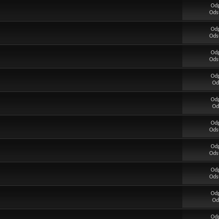
Od
Ods
Od
Ods
Od
Ods
Od
Od
Od
Od
Od
Ods
Od
Ods
Od
Ods
Od
Od
Od