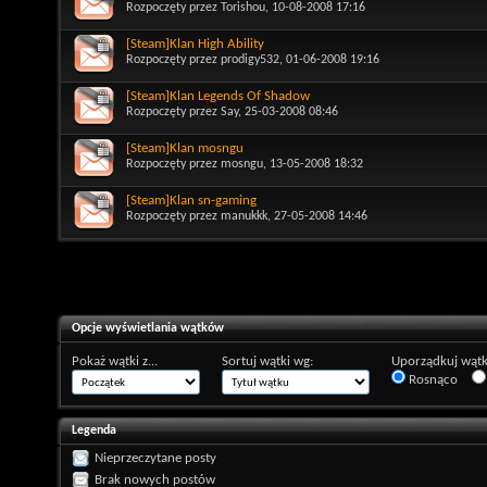
Rozpoczęty przez
Torishou
, 10-08-2008 17:16
[Steam]Klan High Ability
Rozpoczęty przez
prodigy532
, 01-06-2008 19:16
[Steam]Klan Legends Of Shadow
Rozpoczęty przez
Say
, 25-03-2008 08:46
[Steam]Klan mosngu
Rozpoczęty przez
mosngu
, 13-05-2008 18:32
[Steam]Klan sn-gaming
Rozpoczęty przez
manukkk
, 27-05-2008 14:46
Opcje wyświetlania wątków
Pokaż wątki z...
Sortuj wątki wg:
Uporządkuj wątk
Rosnąco
Legenda
Nieprzeczytane posty
Brak nowych postów