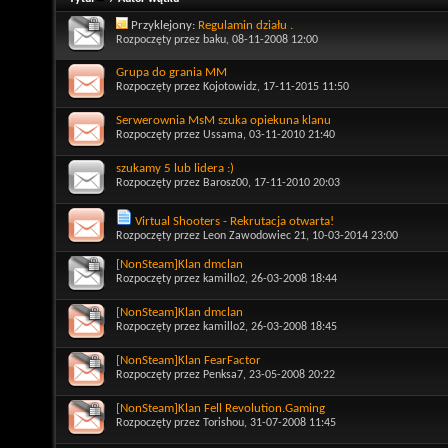
Przyklejony:
Regulamin działu .
Rozpoczęty przez
baku
, 08-11-2008 12:00
Grupa do grania MM
Rozpoczęty przez
Kojotowidz
, 17-11-2015 11:50
Serwerownia MsM szuka opiekuna klanu
Rozpoczęty przez
Ussama
, 03-11-2010 21:40
szukamy 5 lub lidera :)
Rozpoczęty przez
Barosz00
, 17-11-2010 20:03
Virtual Shooters - Rekrutacja otwarta!
Rozpoczęty przez
Leon Zawodowiec 21
, 10-03-2014 23:00
[NonSteam]Klan dmclan
Rozpoczęty przez
kamillo2
, 26-03-2008 18:44
[NonSteam]Klan dmclan
Rozpoczęty przez
kamillo2
, 26-03-2008 18:45
[NonSteam]Klan FearFactor
Rozpoczęty przez
Penksa7
, 23-05-2008 20:22
[NonSteam]Klan Fell Revolution.Gaming
Rozpoczęty przez
Torishou
, 31-07-2008 11:45