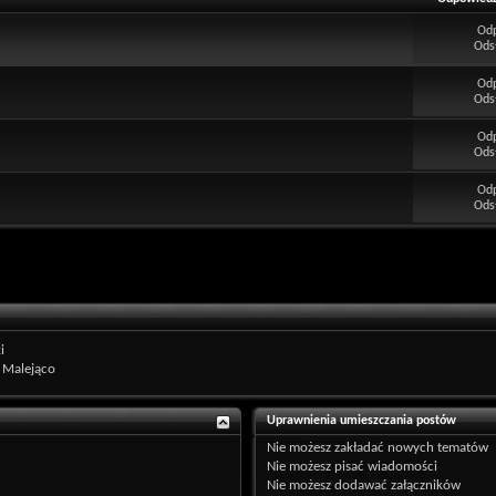
Od
Ods
Od
Ods
Od
Ods
Od
Ods
i
Malejąco
Uprawnienia umieszczania postów
Nie możesz
zakładać nowych tematów
Nie możesz
pisać wiadomości
Nie możesz
dodawać załączników