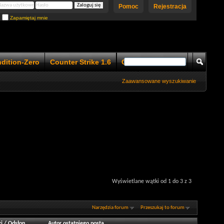
Pomoc
Rejestracja
Zapamiętaj mnie
ndition-Zero
Counter Strike 1.6
Counter Strike 1.5
Zaawansowane wyszukiwanie
Wyświetlane wątki od 1 do 3 z 3
Narzędzia forum
Przeszukaj to forum
i
/
Odsłon
Autor ostatniego posta