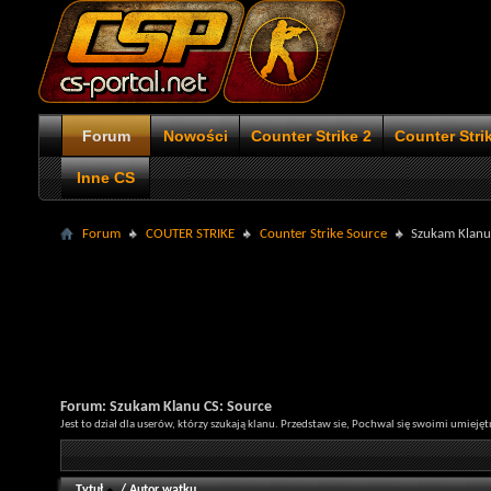
Forum
Nowości
Counter Strike 2
Counter Stri
Inne CS
Forum
COUTER STRIKE
Counter Strike Source
Szukam Klanu
Forum:
Szukam Klanu CS: Source
Jest to dział dla userów, którzy szukają klanu. Przedstaw sie, Pochwal się swoimi umieję
Tytuł
/
Autor wątku