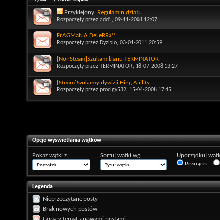
Przyklejony:
Regulamin działu.
Rozpoczęty przez
add!.
, 09-11-2008 12:07
FrAGMaNiA DeLeRRa!!
Rozpoczęty przez
Dyziolo
, 03-01-2011 20:59
[NonSteam]Szukam klanu TERMINATOR
Rozpoczęty przez
TERMINATOR
, 18-07-2008 13:27
[Steam]Szukamy dywizji Hihg Ability
Rozpoczęty przez
prodigy532
, 15-04-2008 17:45
Opcje wyświetlania wątków
Pokaż wątki z...
Sortuj wątki wg:
Uporządkuj wątk
Rosnąco
Legenda
Nieprzeczytane posty
Brak nowych postów
Gorący temat z nowymi postami