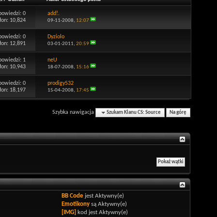
powiedzi:
0
add!.
łon: 10,824
09-11-2008,
12:07
powiedzi:
0
Dyziolo
łon: 12,891
03-01-2011,
20:59
powiedzi:
1
neU
łon: 10,943
18-07-2008,
15:16
powiedzi:
0
prodigy532
łon: 18,197
15-04-2008,
17:45
Szybka nawigacja
Szukam Klanu CS: Source
Na górę
BB Code
jest
Aktywny(e)
Emotikony
są
Aktywny(e)
[IMG]
kod jest
Aktywny(e)