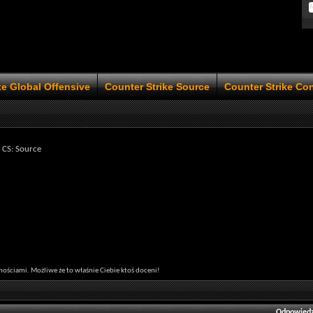
ke Global Offensive
Counter Strike Source
Counter Strike Co
 CS: Source
tnościami. Możliwe że to właśnie Ciebie ktoś doceni!
Odpowiedz